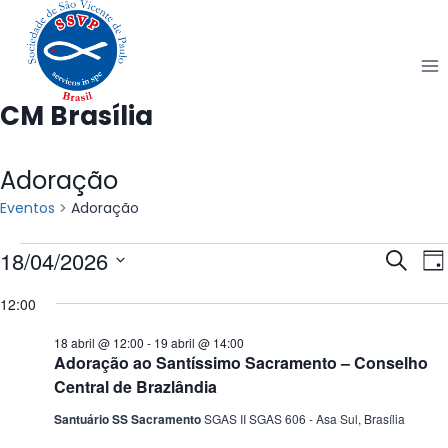
Pular
para
o
Conteúdo
CM Brasília
Adoração
Eventos
Adoração
Eventos
18/04/2026
Pesq
N
Procura
Dia
evento
Selecione
d
for
e
12:00
a
v
18
nav
data.
18 abril @ 12:00
-
19 abril @ 14:00
Adoração ao Santíssimo Sacramento – Conselho
E
abril
de
Central de Brazlândia
Santuário SS Sacramento
SGAS II SGAS 606 - Asa Sul, Brasília
2026
visu