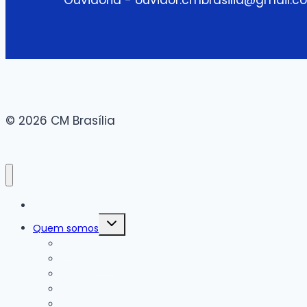
© 2026 CM Brasília
Home
Alternar
Quem somos
menu
filho
A SSVP
Fundadores
Diretoria
Conselho fiscal
Conselhos Centrais