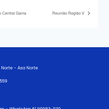
o Central Gama
Reunião Região V
 Norte - Asa Norte
9559
om - WhatsApp 61 99983-1130