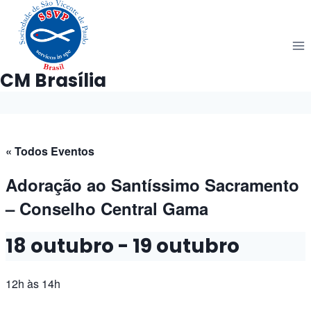
Pular
para
o
Conteúdo
CM Brasília
« Todos Eventos
Adoração ao Santíssimo Sacramento
– Conselho Central Gama
18 outubro
-
19 outubro
12h
às 14h