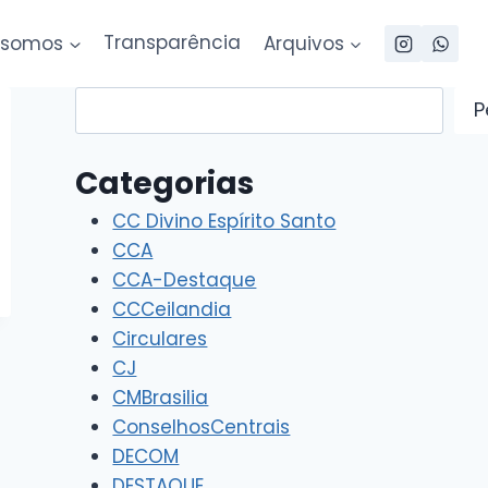
somos
Transparência
Arquivos
Pesquisar
P
Categorias
CC Divino Espírito Santo
CCA
CCA-Destaque
CCCeilandia
Circulares
CJ
CMBrasilia
ConselhosCentrais
DECOM
DESTAQUE