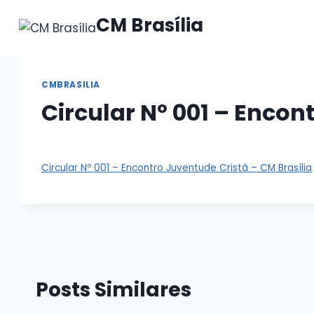
Pular
CM Brasília
para
o
Conteúdo
CMBRASILIA
Circular Nº 001 – Encon
Circular Nº 001 – Encontro Juventude Cristã – CM Brasília
Posts Similares