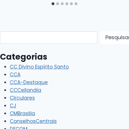
Pesquisar
Pesquisa
Categorias
CC Divino Espírito Santo
CCA
CCA-Destaque
CCCeilandia
Circulares
CJ
CMBrasilia
ConselhosCentrais