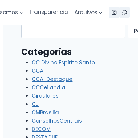
somos
Transparência
Arquivos
Pesquisar
P
Categorias
CC Divino Espírito Santo
CCA
CCA-Destaque
CCCeilandia
Circulares
CJ
CMBrasilia
ConselhosCentrais
DECOM
DESTAQUE