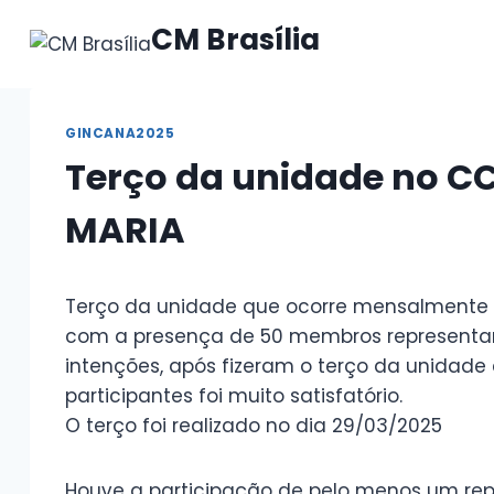
Pular
CM Brasília
para
o
Conteúdo
GINCANA2025
Terço da unidade no C
MARIA
Terço da unidade que ocorre mensalmente e
com a presença de 50 membros representant
intenções, após fizeram o terço da unidade e
participantes foi muito satisfatório.
O terço foi realizado no dia 29/03/2025
Houve a participação de pelo menos um rep