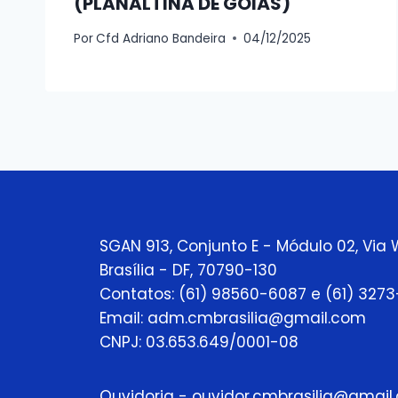
(PLANALTINA DE GOIÁS)
Por
Cfd Adriano Bandeira
04/12/2025
SGAN 913, Conjunto E - Módulo 02, Via 
Brasília - DF, 70790-130
Contatos: (61) 98560-6087 e (61) 327
Email: adm.cmbrasilia@gmail.com
CNPJ: 03.653.649/0001-08
Ouvidoria - ouvidor.cmbrasilia@gmail