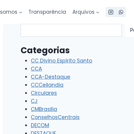
somos
Transparência
Arquivos
Pesquisar
P
Categorias
CC Divino Espírito Santo
CCA
CCA-Destaque
CCCeilandia
Circulares
CJ
CMBrasilia
ConselhosCentrais
DECOM
DESTAQUE