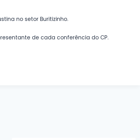
tina no setor Buritizinho.
resentante de cada conferência do CP.
 legenda
Sem legenda
 legenda
Sem legenda