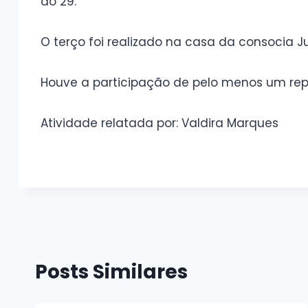
ao 29.
O terço foi realizado na casa da consocia Jus
Houve a participação de pelo menos um rep
Atividade relatada por: Valdira Marques
Sem legenda
Sem
Sem legenda
Sem
Sem legenda
Posts Similares