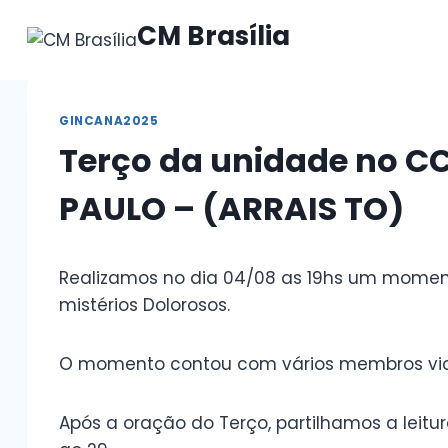
Pular
CM Brasília
para
o
Conteúdo
GINCANA2025
Terço da unidade no C
PAULO – (ARRAIS TO)
Realizamos no dia 04/08 as 19hs um momen
mistérios Dolorosos.
O momento contou com vários membros vice
Após a oração do Terço, partilhamos a leitura 