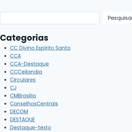
Pesquisar
Pesquisa
Categorias
CC Divino Espírito Santo
CCA
CCA-Destaque
CCCeilandia
Circulares
CJ
CMBrasilia
ConselhosCentrais
DECOM
DESTAQUE
Destaque-texto