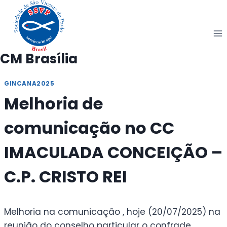
Pular
para
o
Conteúdo
CM Brasília
GINCANA2025
Melhoria de
comunicação no CC
IMACULADA CONCEIÇÃO –
C.P. CRISTO REI
Melhoria na comunicação , hoje (20/07/2025) na
reunião do conselho particular o confrade