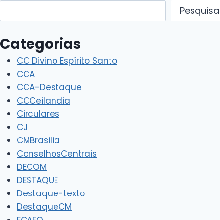
Pesquisar
Pesquisa
Categorias
CC Divino Espírito Santo
CCA
CCA-Destaque
CCCeilandia
Circulares
CJ
CMBrasilia
ConselhosCentrais
DECOM
DESTAQUE
Destaque-texto
DestaqueCM
ECAFO