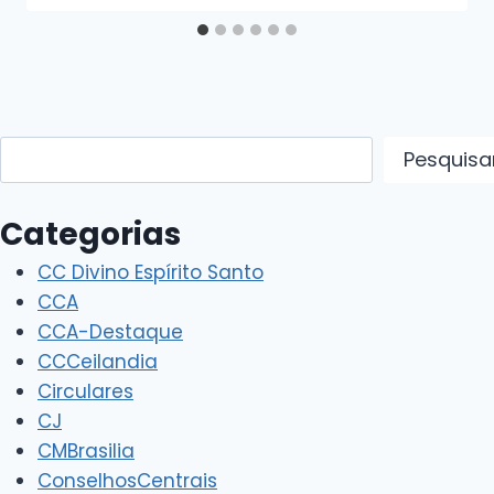
Pesquisar
Pesquisa
Categorias
CC Divino Espírito Santo
CCA
CCA-Destaque
CCCeilandia
Circulares
CJ
CMBrasilia
ConselhosCentrais