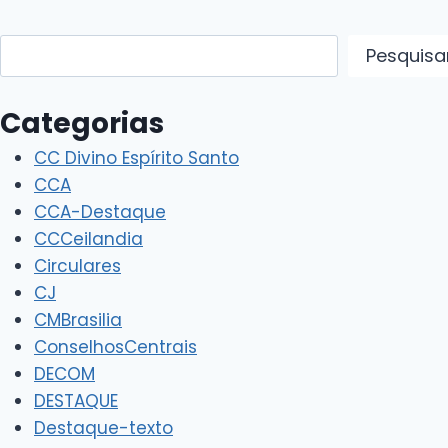
Pesquisar
Pesquisa
Categorias
CC Divino Espírito Santo
CCA
CCA-Destaque
CCCeilandia
Circulares
CJ
CMBrasilia
ConselhosCentrais
DECOM
DESTAQUE
Destaque-texto