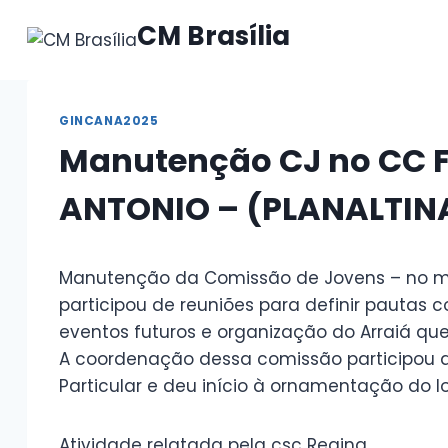
Pular
CM Brasília
para
o
Conteúdo
GINCANA2025
Manutenção CJ no CC 
ANTONIO – (PLANALTIN
Manutenção da Comissão de Jovens – no m
participou de reuniões para definir pautas
eventos futuros e organização do Arraiá que 
A coordenação dessa comissão participou 
Particular e deu início à ornamentação do l
Atividade relatada pela csc Regina.