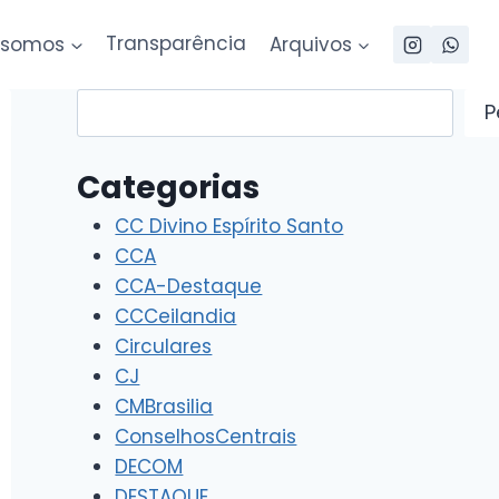
somos
Transparência
Arquivos
Pesquisar
P
Categorias
CC Divino Espírito Santo
CCA
CCA-Destaque
CCCeilandia
Circulares
CJ
CMBrasilia
ConselhosCentrais
DECOM
DESTAQUE