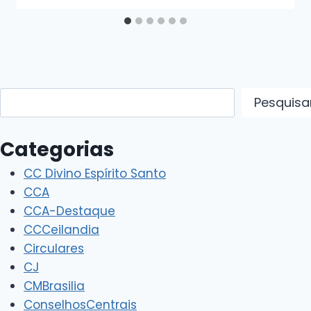
Pesquisar
Pesquisa
Categorias
CC Divino Espírito Santo
CCA
CCA-Destaque
CCCeilandia
Circulares
CJ
CMBrasilia
ConselhosCentrais