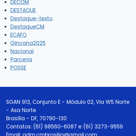
DECOM
DESTAQUE
Destaque-texto
DestaqueCM
ECAFO
Gincana2025
Nacional
Parceria
POSSE
SGAN 913, Conjunto E - Módulo 02, Via W5 Norte
- Asa Norte
Brasília - DF, 70790-130
Contatos: (61) 98560-6087 e (61) 3273-9559
Email: adm.cmbrasilia@gmail.com