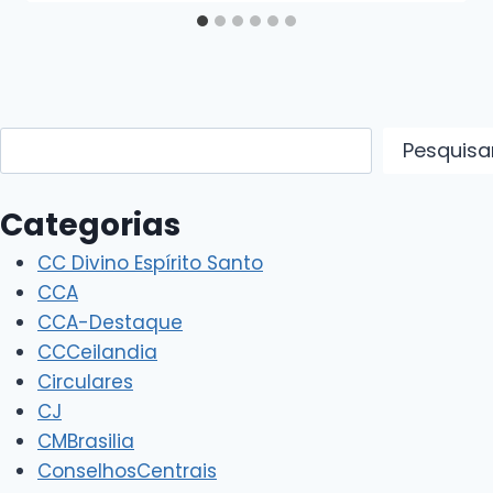
Pesquisar
Pesquisa
Categorias
CC Divino Espírito Santo
CCA
CCA-Destaque
CCCeilandia
Circulares
CJ
CMBrasilia
ConselhosCentrais