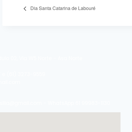
Dia Santa Catarina de Labouré
ulo 02, Via W5 Norte - Asa Norte
 e (61) 3273-9559
mail.com
asilia@gmail.com - WhatsApp 61 99983-1130