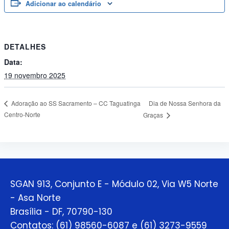
Adicionar ao calendário
DETALHES
Data:
19 novembro 2025
Dia de Nossa Senhora da
Adoração ao SS Sacramento – CC Taguatinga
Centro-Norte
Graças
SGAN 913, Conjunto E - Módulo 02, Via W5 Norte
- Asa Norte
Brasília - DF, 70790-130
Contatos: (61) 98560-6087 e (61) 3273-9559