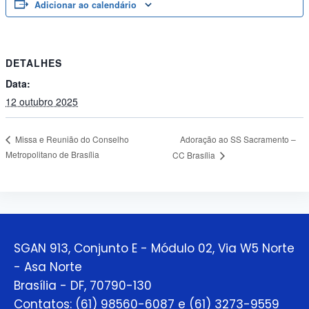
Adicionar ao calendário
DETALHES
Data:
12 outubro 2025
Adoração ao SS Sacramento –
Missa e Reunião do Conselho
Metropolitano de Brasília
CC Brasília
SGAN 913, Conjunto E - Módulo 02, Via W5 Norte
- Asa Norte
Brasília - DF, 70790-130
Contatos: (61) 98560-6087 e (61) 3273-9559