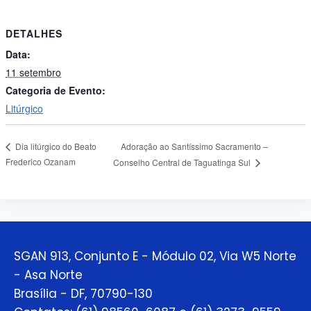
DETALHES
Data:
11 setembro
Categoria de Evento:
Litúrgico
Adoração ao Santíssimo Sacramento –
Dia litúrgico do Beato
Frederico Ozanam
Conselho Central de Taguatinga Sul
SGAN 913, Conjunto E - Módulo 02, Via W5 Norte
- Asa Norte
Brasília - DF, 70790-130