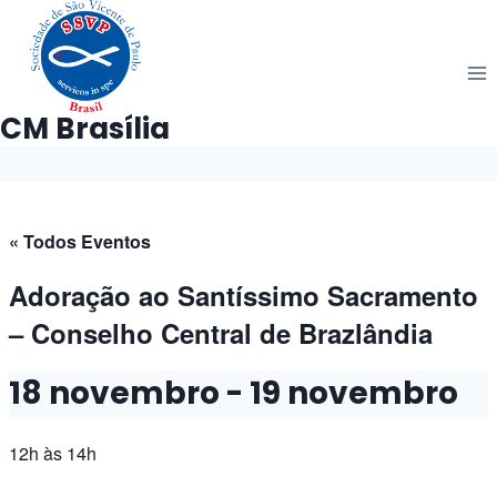
Pular
para
o
Conteúdo
CM Brasília
« Todos Eventos
Adoração ao Santíssimo Sacramento
– Conselho Central de Brazlândia
18 novembro
-
19 novembro
12h
às 14h