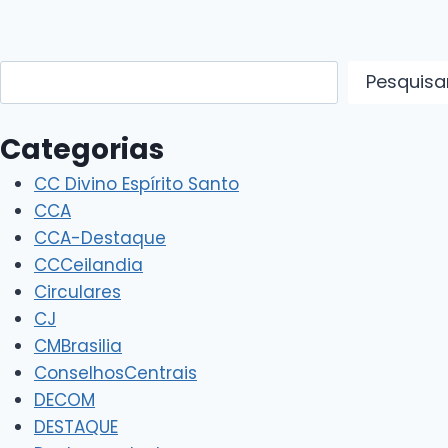
Pesquisar
Pesquisa
Categorias
CC Divino Espírito Santo
CCA
CCA-Destaque
CCCeilandia
Circulares
CJ
CMBrasilia
ConselhosCentrais
DECOM
DESTAQUE