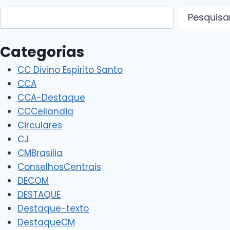
Pesquisar
Pesquisa
Categorias
CC Divino Espírito Santo
CCA
CCA-Destaque
CCCeilandia
Circulares
CJ
CMBrasilia
ConselhosCentrais
DECOM
DESTAQUE
Destaque-texto
DestaqueCM