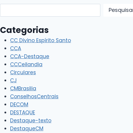
Pesquisar
Pesquisa
Categorias
CC Divino Espírito Santo
CCA
CCA-Destaque
CCCeilandia
Circulares
CJ
CMBrasilia
ConselhosCentrais
DECOM
DESTAQUE
Destaque-texto
DestaqueCM