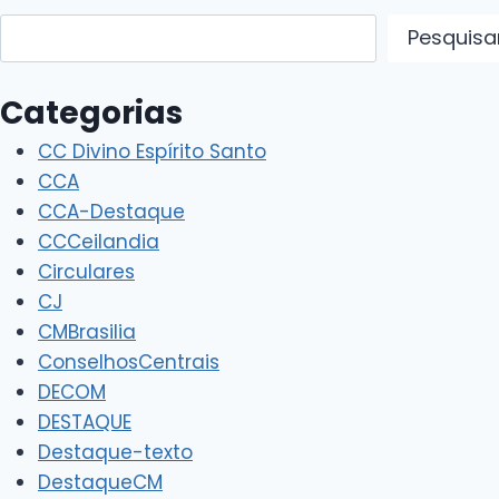
Pesquisar
Pesquisa
Categorias
CC Divino Espírito Santo
CCA
CCA-Destaque
CCCeilandia
Circulares
CJ
CMBrasilia
ConselhosCentrais
DECOM
DESTAQUE
Destaque-texto
DestaqueCM