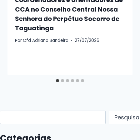
coordenadores e orientadores de
CCA no Conselho Central Nossa
Senhora do Perpétuo Socorro de
Taguatinga
Por
Cfd Adriano Bandeira
27/07/2026
Pesquisar
Pesquisa
Categorias