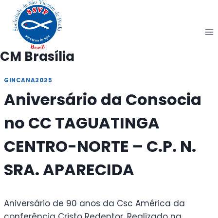
Pular
para
o
Conteúdo
CM Brasília
GINCANA2025
Aniversário da Consocia
no CC TAGUATINGA
CENTRO-NORTE – C.P. N.
SRA. APARECIDA
Aniversário de 90 anos da Csc América da
conferência Cristo Redentor. Realizado na