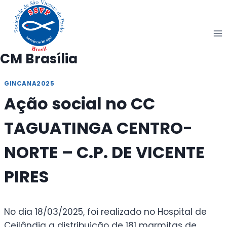
Pular
para
o
Conteúdo
CM Brasília
GINCANA2025
Ação social no CC
TAGUATINGA CENTRO-
NORTE – C.P. DE VICENTE
PIRES
No dia 18/03/2025, foi realizado no Hospital de
Ceilândia a distribuição de 181 marmitas de