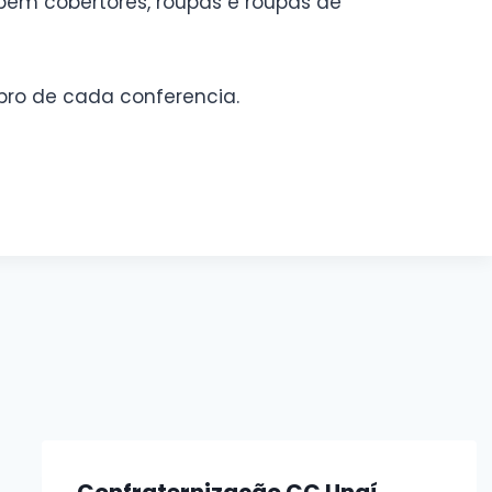
bém cobertores, roupas e roupas de
ro de cada conferencia.
 legenda
Sem legenda
Confraternização CC Unaí