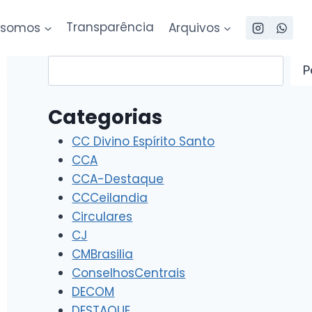
somos
Transparência
Arquivos
Pesquisar
P
Categorias
CC Divino Espírito Santo
CCA
CCA-Destaque
CCCeilandia
Circulares
CJ
CMBrasilia
ConselhosCentrais
DECOM
DESTAQUE