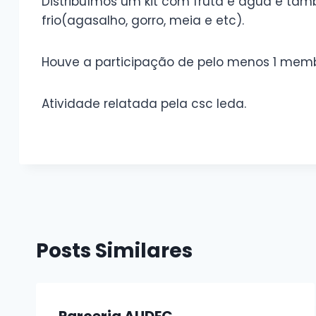
Distribuímos um kit com fruta e água e tam
frio(agasalho, gorro, meia e etc).
Houve a participação de pelo menos 1 memb
Atividade relatada pela csc Ieda.
Sem legenda
Sem
Sem legenda
Posts Similares
Parceria AUDEC