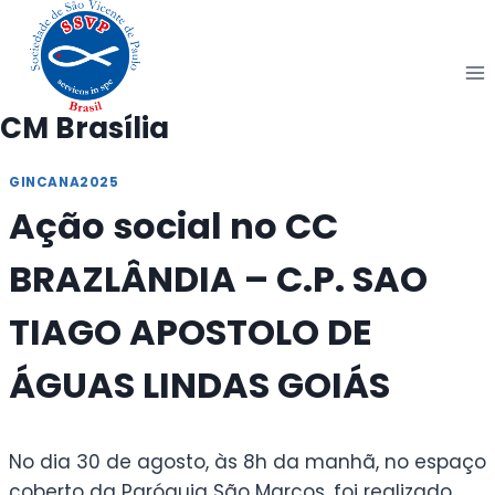
Pular
para
o
Conteúdo
CM Brasília
GINCANA2025
Ação social no CC
BRAZLÂNDIA – C.P. SAO
TIAGO APOSTOLO DE
ÁGUAS LINDAS GOIÁS
No dia 30 de agosto, às 8h da manhã, no espaço
coberto da Paróquia São Marcos, foi realizado