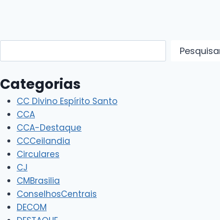
Pesquisar
Pesquisa
Categorias
CC Divino Espírito Santo
CCA
CCA-Destaque
CCCeilandia
Circulares
CJ
CMBrasilia
ConselhosCentrais
DECOM